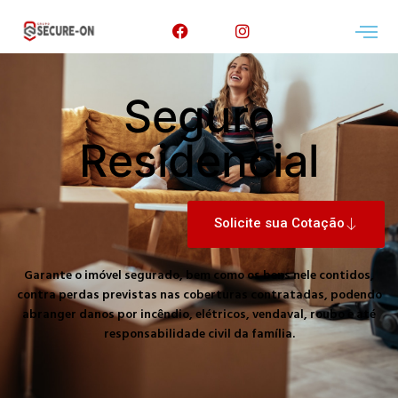
Seguro
Residencial
Solicite sua Cotação
Garante o imóvel segurado, bem como os bens nele contidos,
contra perdas previstas nas coberturas contratadas, podendo
abranger danos por incêndio, elétricos, vendaval, roubo e até
responsabilidade civil da família.